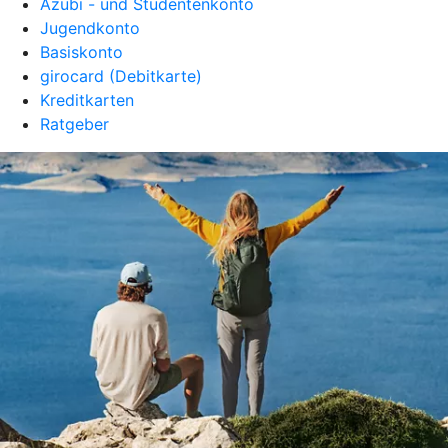
Azubi - und Studentenkonto
Jugendkonto
Basiskonto
girocard (Debitkarte)
Kreditkarten
Ratgeber