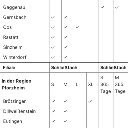
Gaggenau
✓
✓
Gernsbach
✓
✓
Oos
✓
✓
✓
Rastatt
✓
✓
Sinzheim
✓
✓
Winterdorf
✓
✓
Filiale
Schließfach
Schließfach
S
M
in der Region
S
M
L
XL
365
365
Pforzheim
Tage
Tage
Brötzingen
✓
✓
✓
Dillweißenstein
✓
✓
Eutingen
✓
✓