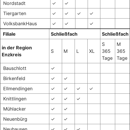
Nordstadt
✓
✓
Tiergarten
✓
✓
✓
✓
VolksbankHaus
✓
✓
✓
Filiale
Schließfach
Schließfach
S
M
in der Region
S
M
L
XL
365
365
Enzkreis
Tage
Tage
Bauschlott
✓
Birkenfeld
✓
✓
Ellmendingen
✓
✓
✓
✓
Knittlingen
✓
✓
✓
Mühlacker
✓
✓
Neuenbürg
✓
✓
Neuhausen
✓
✓
✓