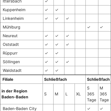
Ittersbach
✓
Kuppenheim
✓
✓
Linkenheim
✓
✓
✓
Mühlburg
✓
✓
Neureut
✓
✓
✓
Oststadt
✓
✓
✓
Rüppurr
✓
✓
Söllingen
✓
✓
✓
Waldstadt
✓
✓
Filiale
Schließfach
Schließfach
S
M
in der Region
S
M
L
XL
365
365
Baden-Baden
Tage
Tage
Baden-Baden City
✓
✓