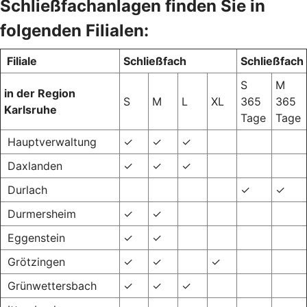
Schließfachanlagen finden Sie in
folgenden Filialen:
Filiale
Schließfach
Schließfach
S
M
in der Region
S
M
L
XL
365
365
Karlsruhe
Tage
Tage
Hauptverwaltung
✓
✓
✓
Daxlanden
✓
✓
✓
Durlach
✓
✓
Durmersheim
✓
✓
Eggenstein
✓
✓
Grötzingen
✓
✓
✓
Grünwettersbach
✓
✓
✓