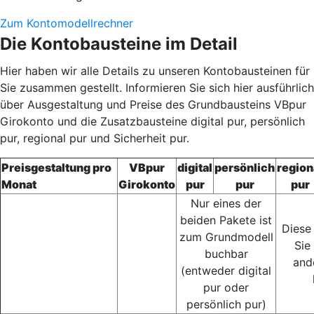
Zum Kontomodellrechner
Die Kontobausteine im Detail
Hier haben wir alle Details zu unseren Kontobausteinen für
Sie zusammen gestellt. Informieren Sie sich hier ausführlich
über Ausgestaltung und Preise des Grundbausteins VBpur
Girokonto und die Zusatzbausteine digital pur, persönlich
pur, regional pur und Sicherheit pur.
Preisgestaltung pro
VBpur
digital
persönlich
region
Monat
Girokonto
pur
pur
pur
Nur eines der
beiden Pakete ist
Diese
zum Grundmodell
Sie
buchbar
and
(entweder digital
pur oder
persönlich pur)