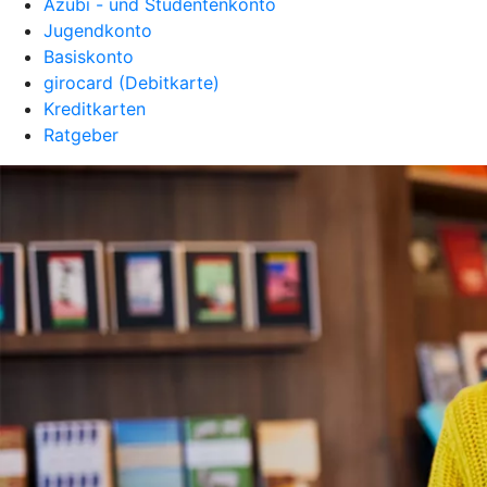
Azubi - und Studentenkonto
Jugendkonto
Basiskonto
girocard (Debitkarte)
Kreditkarten
Ratgeber