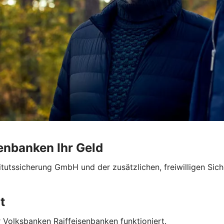
enbanken Ihr Geld
titutssicherung GmbH und der zusätzlichen, freiwilligen S
t
 Volksbanken Raiffeisenbanken funktioniert.