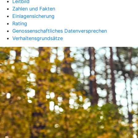
Leitbild
Zahlen und Fakten
Einlagensicherung
Rating
Genossenschaftliches Datenversprechen
Verhaltensgrundsätze