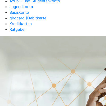
Azubi - und Studentenkonto
Jugendkonto
Basiskonto
girocard (Debitkarte)
Kreditkarten
Ratgeber