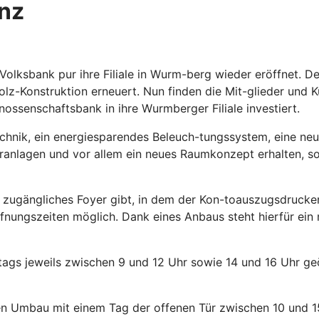
anz
lksbank pur ihre Filiale in Wurm-berg wieder eröffnet. D
z-Konstruktion erneuert. Nun finden die Mit-glieder und K
ossenschaftsbank in ihre Wurmberger Filiale investiert.
chnik, ein energiesparendes Beleuch-tungssystem, eine neue
anlagen und vor allem ein neues Raumkonzept erhalten, soda
 zugängliches Foyer gibt, in dem der Kon-toauszugsdrucker 
ffnungszeiten möglich. Dank eines Anbaus steht hierfür ei
gs jeweils zwischen 9 und 12 Uhr sowie 14 und 16 Uhr geöff
en Umbau mit einem Tag der offenen Tür zwischen 10 und 15