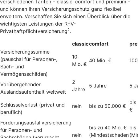
verschiedenen Tarifen – classic, comfort und premium –
und können Ihren Versicherungsschutz ganz flexibel
erweitern. Verschaffen Sie sich einen Überblick über die
wichtigsten Leistungen der R+V-
2
Privathaftpflichtversicherung
.
classic
comfort
pr
Versicherungssumme
10
(pauschal für Personen-,
40 Mio. €
100
Mio. €
Sach- und
Vermögensschäden)
2
Vorübergehender
5 Jahre
5 J
Jahre
Auslandsaufenthalt weltweit
bis
Schlüsselverlust (privat und
nein
bis zu 50.000 €
€
beruflich)
Forderungsausfallversicherung
bis zu 40 Mio. €
bis
für Personen- und
nein
(Mindestschaden
(Mi
Sachschäden (verursacht