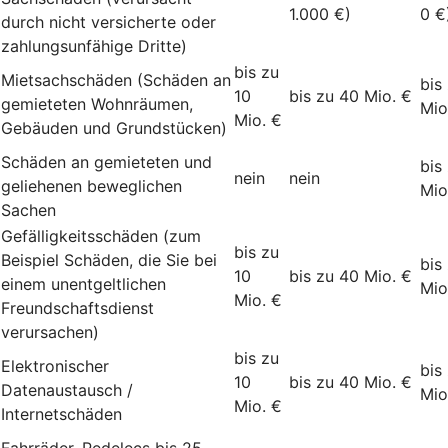
1.000 €)
0 €
durch nicht versicherte oder
zahlungsunfähige Dritte)
bis zu
Mietsachschäden (Schäden an
bis
10
bis zu 40 Mio. €
gemieteten Wohnräumen,
Mio
Mio. €
Gebäuden und Grundstücken)
Schäden an gemieteten und
bis
nein
nein
geliehenen beweglichen
Mio
Sachen
Gefälligkeitsschäden (zum
bis zu
Beispiel Schäden, die Sie bei
bis
10
bis zu 40 Mio. €
einem unentgeltlichen
Mio
Mio. €
Freundschaftsdienst
verursachen)
bis zu
Elektronischer
bis
10
bis zu 40 Mio. €
Datenaustausch /
Mio
Mio. €
Internetschäden
Fahrräder, Pedelecs bis 25