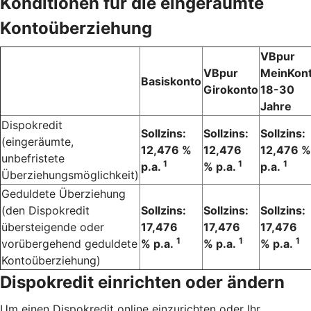
Konditionen für die eingeräumte
Kontoüberziehung
VBpur
VBpur
MeinKon
Basiskonto
Girokonto
18-30
Jahre
Dispokredit
Sollzins:
Sollzins:
Sollzins:
(eingeräumte,
12,476 %
12,476
12,476 %
unbefristete
1
1
1
p.a.
% p.a.
p.a.
Überziehungsmöglichkeit)
Geduldete Überziehung
(den Dispokredit
Sollzins:
Sollzins:
Sollzins:
übersteigende oder
17,476
17,476
17,476
1
1
1
vorübergehend geduldete
% p.a.
% p.a.
% p.a.
Kontoüberziehung)
Dispokredit einrichten oder ändern
Um einen Dispokredit online einzurichten oder Ihr