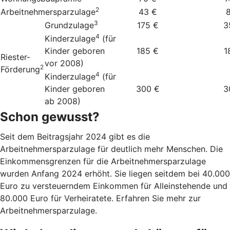
2
Arbeitnehmersparzulage
43 €
3
Grundzulage
175 €
3
4
Kinderzulage
(für
Kinder geboren
185 €
1
Riester-
vor 2008)
2
Förderung
4
Kinderzulage
(für
Kinder geboren
300 €
3
ab 2008)
Schon gewusst?
Seit dem Beitragsjahr 2024 gibt es die
Arbeitnehmersparzulage für deutlich mehr Menschen. Die
Einkommensgrenzen für die Arbeitnehmersparzulage
wurden Anfang 2024 erhöht. Sie liegen seitdem bei 40.000
Euro zu versteuerndem Einkommen für Alleinstehende und
80.000 Euro für Verheiratete. Erfahren Sie mehr zur
Arbeitnehmersparzulage.