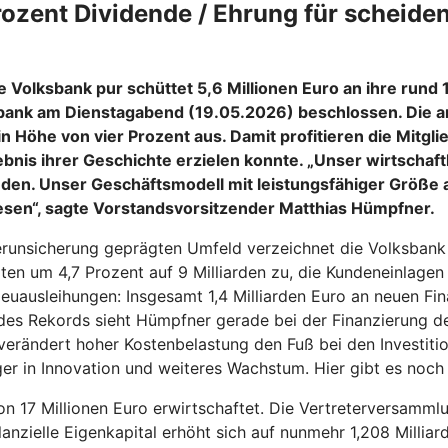
ozent Dividende / Ehrung für scheiden
e Volksbank pur schüttet 5,6 Millionen Euro an ihre rund 
ank am Dienstagabend (19.05.2026) beschlossen. Die an
in Höhe von vier Prozent aus. Damit profitieren die Mitg
bnis ihrer Geschichte erzielen konnte. „Unser wirtschaft
den. Unser Geschäftsmodell mit leistungsfähiger Größe a
iesen“, sagte Vorstandsvorsitzender Matthias Hümpfner.
erunsicherung geprägten Umfeld verzeichnet die Volksbank 
ten um 4,7 Prozent auf 9 Milliarden zu, die Kundeneinlagen 
ausleihungen: Insgesamt 1,4 Milliarden Euro an neuen Fina
es Rekords sieht Hümpfner gerade bei der Finanzierung des
erändert hoher Kostenbelastung den Fuß bei den Investiti
ger in Innovation und weiteres Wachstum. Hier gibt es noch
n 17 Millionen Euro erwirtschaftet. Die Vertreterversamml
lanzielle Eigenkapital erhöht sich auf nunmehr 1,208 Millia