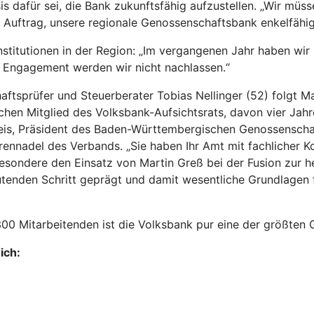
is dafür sei, die Bank zukunftsfähig aufzustellen. „Wir mü
ser Auftrag, unsere regionale Genossenschaftsbank enkelfäh
stitutionen in der Region: „Im vergangenen Jahr haben wir m
en Engagement werden wir nicht nachlassen.“
haftsprüfer und Steuerberater Tobias Nellinger (52) folgt 
n Mitglied des Volksbank-Aufsichtsrats, davon vier Jahre 
heileis, Präsident des Baden-Württembergischen Genossensch
ennadel des Verbands. „Sie haben Ihr Amt mit fachlicher K
besondere den Einsatz von Martin Greß bei der Fusion zur he
tenden Schritt geprägt und damit wesentliche Grundlagen f
.300 Mitarbeitenden ist die Volksbank pur eine der größte
ich: